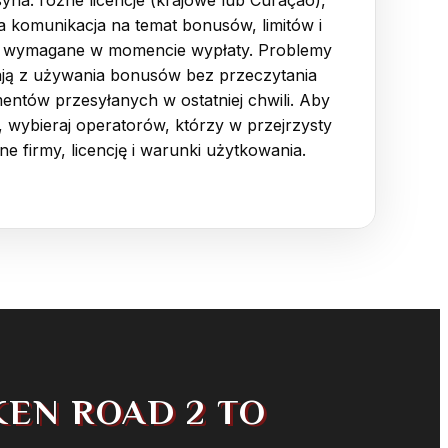
na komunikacja na temat bonusów, limitów i
C wymagane w momencie wypłaty. Problemy
kają z używania bonusów bez przeczytania
ntów przesyłanych w ostatniej chwili. Aby
 wybieraj operatorów, którzy w przejrzysty
e firmy, licencję i warunki użytkowania.
KEN ROAD 2 TO