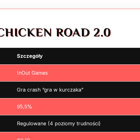
CHICKEN ROAD 2.0
Szczegóły
InOut Games
Gra crash “gra w kurczaka”
95,5%
Regulowane (4 poziomy trudności)