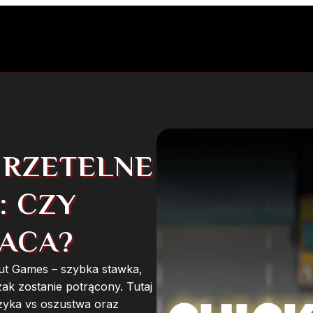
 RZETELNE
: CZY
ACA?
ut Games – szybka stawka,
k zostanie potrącony. Tutaj
yzyka vs oszustwa oraz