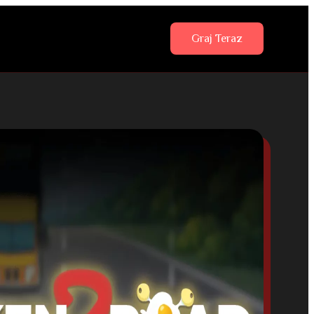
Graj Teraz