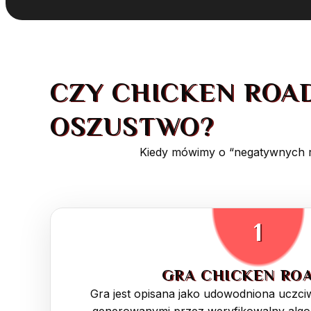
CZY CHICKEN ROAD
OSZUSTWO?
Kiedy mówimy o “negatywnych re
1
GRA CHICKEN ROA
Gra jest opisana jako udowodniona uczciw
generowanymi przez weryfikowalny algor