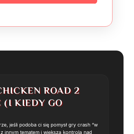
CHICKEN ROAD 2
 (I KIEDY GO
ze, jeśli podoba ci się pomysł gry crash “w
le z innym tematem i większą kontrolą nad