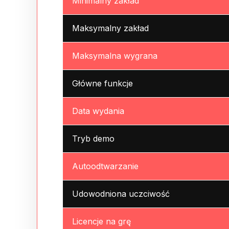
Minimalny zakład
Maksymalny zakład
Maksymalna wygrana
Główne funkcje
Data wydania
Tryb demo
Autoodtwarzanie
Udowodniona uczciwość
Licencje na grę