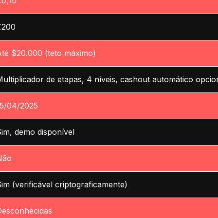
€0,10
€200
Até $20.000 (teto máximo)
ultiplicador de etapas, 4 níveis, cashout automático opcio
15/04/2025
Sim, demo disponível
Não
im (verificável criptograficamente)
Desconhecidas