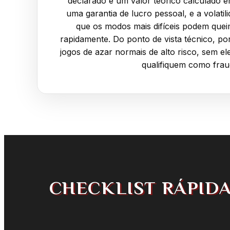
declarado é um valor teórico calculado e
uma garantia de lucro pessoal, e a volatili
que os modos mais difíceis podem quei
rapidamente. Do ponto de vista técnico, po
jogos de azar normais de alto risco, sem e
qualifiquem como frau
CHECKLIST RÁPIDA