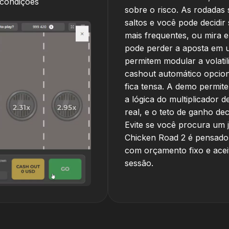
 condições
sobre o risco. As rodadas 
saltos e você pode decidi
mais frequentes, ou mira 
pode perder a aposta em um
permitem modular a volatil
cashout automático opcion
fica tensa. A demo permite
a lógica do multiplicador 
real, e o teto de ganho dec
Evite se você procura um 
Chicken Road 2 é pensado
com orçamento fixo e ace
sessão.