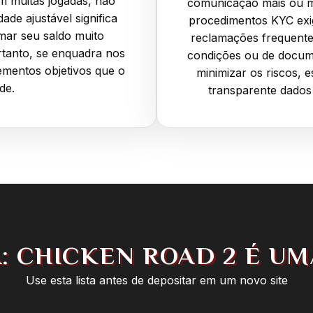
m muitas jogadas, não
comunicação mais ou me
dade ajustável significa
procedimentos KYC exi
mar seu saldo muito
reclamações frequent
rtanto, se enquadra nos
condições ou de docum
lementos objetivos que o
minimizar os riscos,
de.
transparente dados 
: CHICKEN ROAD 2 É U
Use esta lista antes de depositar em um novo site