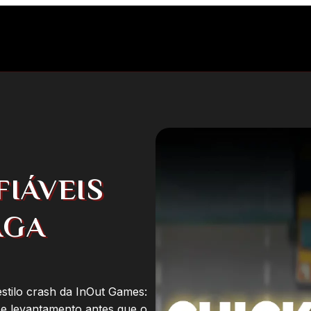
FIÁVEIS
AGA
stilo crash da InOut Games:
s e levantamento antes que o