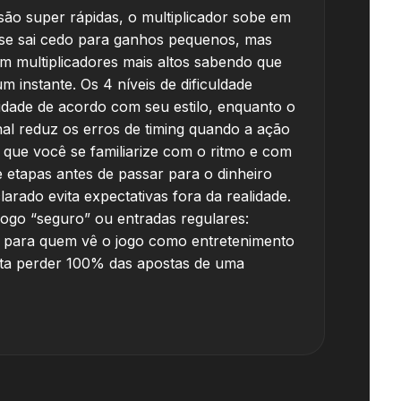
são super rápidas, o multiplicador sobe em
r se sai cedo para ganhos pequenos, mas
em multiplicadores mais altos sabendo que
 instante. Os 4 níveis de dificuldade
idade de acordo com seu estilo, enquanto o
al reduz os erros de timing quando a ação
 que você se familiarize com o ritmo e com
de etapas antes de passar para o dinheiro
larado evita expectativas fora da realidade.
jogo “seguro” ou entradas regulares:
 para quem vê o jogo como entretenimento
ita perder 100% das apostas de uma