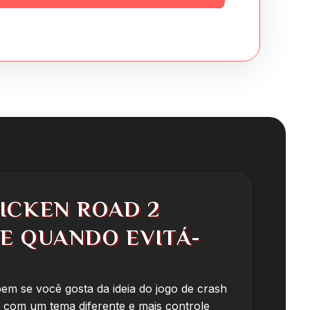
ICKEN ROAD 2
E QUANDO EVITÁ-
em se você gosta da ideia do jogo de crash
s com um tema diferente e mais controle