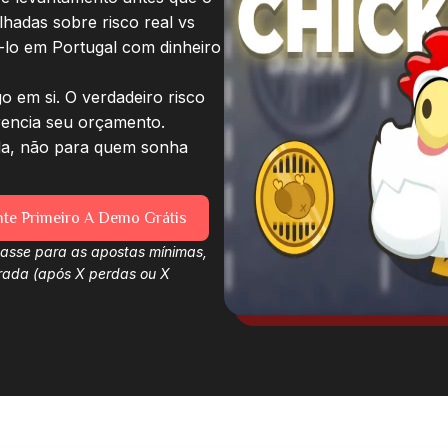
lhadas sobre risco real vs
-lo em Portugal com dinheiro
 em si. O verdadeiro risco
rencia seu orçamento.
da, não para quem sonha
te Primeiro A Demo Grátis
passe para as apostas mínimas,
rada (após X perdas ou X