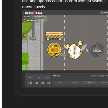
escolha apenas cassinos com licença visível e
consultáveis.